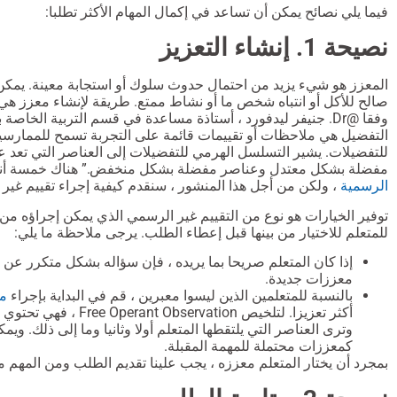
فيما يلي نصائح يمكن أن تساعد في إكمال المهام الأكثر تطلبا:
نصيحة 1. إنشاء التعزيز
المعزز هو شيء يزيد من احتمال حدوث سلوك أو استجابة معينة. يمك
صالح للأكل أو انتباه شخص ما أو نشاط ممتع. طريقة لإنشاء معزز هي
وفقا @Dr. جنيفر ليدفورد ، أستاذة مساعدة في قسم التربية الخاصة
التفضيل هي ملاحظات أو تقييمات قائمة على التجربة تسمح للممارسي
للتفضيلات. يشير التسلسل الهرمي للتفضيلات إلى العناصر التي تعد 
مفضلة بشكل معتدل وعناصر مفضلة بشكل منخفض.” هناك خمسة أن
الرسمية
، ولكن من أجل هذا المنشور ، سنقدم كيفية إجراء تقييم غير 
للمتعلم للاختيار من بينها قبل إعطاء الطلب. يرجى ملاحظة ما يلي:
إذا كان المتعلم صريحا بما يريده ، فإن سؤاله بشكل متكرر عن
معززات جديدة.
بالنسبة للمتعلمين الذين ليسوا معبرين ، قم في البداية بإجراء
مر
أكثر تعزيزا. لتلخيص ation
وترى العناصر التي يلتقطها المتعلم أولا وثانيا وما إلى ذلك. ويمك
كمعززات محتملة للمهمة المقبلة.
بمجرد أن يختار المتعلم معززه ، يجب علينا تقديم الطلب ومن المهم 