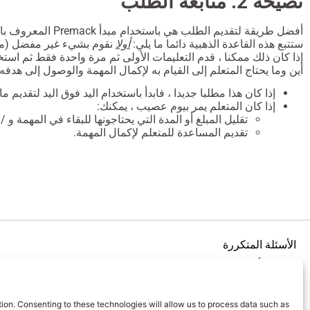
نصيحة 2. متابعة الطلب
أفضل طريقة لتقديم الطلب هي باستخدام مبدأ Premack المعروف باسم القاعدة
ستتبع هذه القاعدة الذهبية دائما ما يلي:
أولا
نقوم بشيء غير مفضل (مه
إذا كان ذلك ممكنا ، قدم التعليمات الأولى ثم مرة واحدة فقط ثم استخ
أين وما يحتاج المتعلم إلى القيام به لإكمال المهمة والوصول إلى هدفه.
إذا كان هذا مطلبا جديدا ، فابدأ باستخدام اليد فوق اليد لتقديم ما 
إذا كان المتعلم يمر بيوم عصيب ، يمكنك:
تقليل المبلغ أو المدة التي يحتاجونها للبقاء في المهمة و / 
تقديم المساعدة للمتعلم لإكمال المهمة.
الأسئلة المتكررة
كيف تبدأ؟
قائمة الدورة
مدونة
ion. Consenting to these technologies will allow us to process data such as