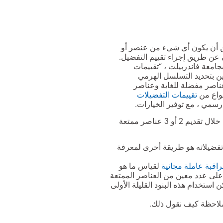
ن أن يكون أي شيء من عنصر أو
 عن طريق إجراء تقييم التفضيل.
 بجامعة فاندربيلت ، “تقييمات
ن بتحديد التسلسل الهرمي
عناصر مفضلة للغاية وعناصر
واع من
تقييمات التفضيلات
رسمي ، مع توفير الخيارات.
توفير الخيارات هو نوع من التقييم غير الرسمي الذي يمكن إجراؤه من خلال تقديم 2 أو 3 عناصر ممتعة
 تفضيلاته هو طريقة أخرى لمعرفة
اقبة عاملة مجانية
لقياس ما هو
Free Operant Observ ، فهي تحتوي على عدد معين من العناصر الممتعة
ن استخدام هذه البنود القليلة الأولى
ملاحظة كيف نقول ذلك.