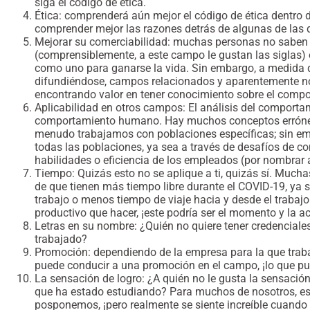
siga el código de ética.
Ética: comprenderá aún mejor el código de ética dentro d
comprender mejor las razones detrás de algunas de las 
Mejorar su comerciabilidad: muchas personas no saben 
(comprensiblemente, a este campo le gustan las siglas) 
como uno para ganarse la vida. Sin embargo, a medida 
difundiéndose, campos relacionados y aparentemente n
encontrando valor en tener conocimiento sobre el com
Aplicabilidad en otros campos: El análisis del comportam
comportamiento humano. Hay muchos conceptos erróneo
menudo trabajamos con poblaciones específicas; sin em
todas las poblaciones, ya sea a través de desafíos de co
habilidades o eficiencia de los empleados (por nombrar 
Tiempo: Quizás esto no se aplique a ti, quizás sí. Muc
de que tienen más tiempo libre durante el COVID-19, ya
trabajo o menos tiempo de viaje hacia y desde el trabaj
productivo que hacer, ¡este podría ser el momento y la ac
Letras en su nombre: ¿Quién no quiere tener credenciale
trabajado?
Promoción: dependiendo de la empresa para la que trab
puede conducir a una promoción en el campo, ¡lo que pu
La sensación de logro: ¿A quién no le gusta la sensació
que ha estado estudiando? Para muchos de nosotros, es
posponemos, ¡pero realmente se siente increíble cuando