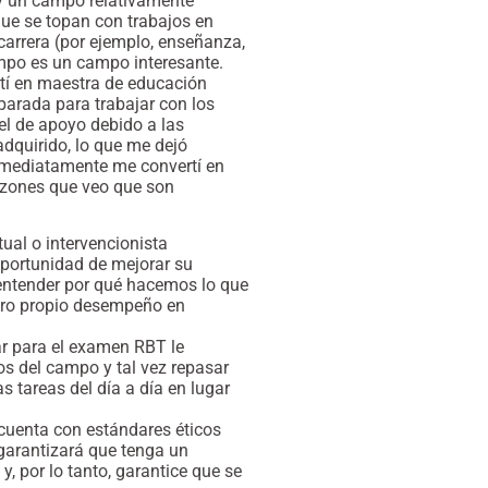
 y un campo relativamente
ue se topan con trabajos en
carrera (por ejemplo, enseñanza,
ampo es un campo interesante.
rtí en maestra de educación
arada para trabajar con los
el de apoyo debido a las
dquirido, lo que me dejó
Inmediatamente me convertí en
azones que veo que son
ual o intervencionista
oportunidad de mejorar su
entender por qué hacemos lo que
tro propio desempeño en
iar para el examen RBT le
os del campo y tal vez repasar
as tareas del día a día en lugar
 cuenta con estándares éticos
 garantizará que tenga un
y, por lo tanto, garantice que se