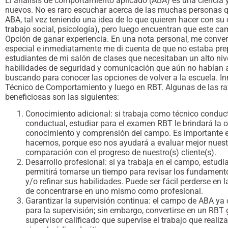
El análisis de comportamiento aplicado (ABA) es una ciencia
nuevos. No es raro escuchar acerca de las muchas personas q
ABA, tal vez teniendo una idea de lo que quieren hacer con su 
trabajo social, psicología), pero luego encuentran que este c
Opción de ganar experiencia. En una nota personal, me conve
especial e inmediatamente me di cuenta de que no estaba prep
estudiantes de mi salón de clases que necesitaban un alto niv
habilidades de seguridad y comunicación que aún no habían a
buscando para conocer las opciones de volver a la escuela. 
Técnico de Comportamiento y luego en RBT. Algunas de las r
beneficiosas son las siguientes:
Conocimiento adicional: si trabaja como técnico conduct
conductual, estudiar para el examen RBT le brindará la 
conocimiento y comprensión del campo. Es importante 
hacemos, porque eso nos ayudará a evaluar mejor nues
comparación con el progreso de nuestro(s) cliente(s).
Desarrollo profesional: si ya trabaja en el campo, estud
permitirá tomarse un tiempo para revisar los fundament
y/o refinar sus habilidades. Puede ser fácil perderse en l
de concentrarse en uno mismo como profesional.
Garantizar la supervisión continua: el campo de ABA ya
para la supervisión; sin embargo, convertirse en un RBT
supervisor calificado que supervise el trabajo que realiza 