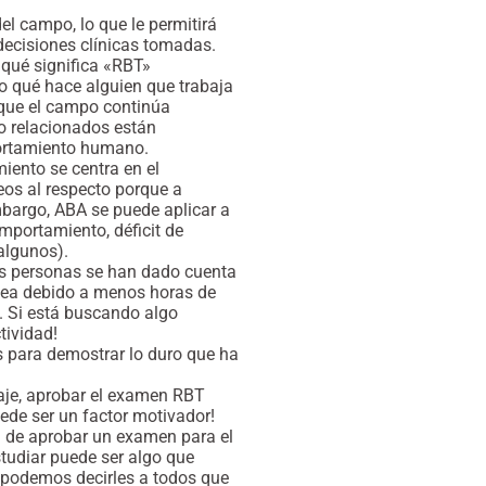
el campo, lo que le permitirá
decisiones clínicas tomadas.
qué significa «RBT»
o qué hace alguien que trabaja
que el campo continúa
o relacionados están
portamiento humano.
iento se centra en el
s al respecto porque a
bargo, ABA se puede aplicar a
mportamiento, déficit de
algunos).
has personas se han dado cuenta
 sea debido a menos horas de
o. Si está buscando algo
tividad!
s para demostrar lo duro que ha
aje, aprobar el examen RBT
ede ser un factor motivador!
n de aprobar un examen para el
tudiar puede ser algo que
 podemos decirles a todos que