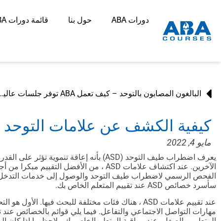
دورات ABA
حول بنا
قائمة دورات ABA
البالغون المصابون بالتوحد – كيف تعمل ABA 
كيفية الكشف عن علامات التوحد
مايو 4, 2022
يعرف اضطراب طيف التوحد (ASD) بأنه إعاقة تنموية 
الآخرين. عند اكتشاف علامات ASD ، من الأفضل ال
الفحص الرسمي لاضطراب طيف التوحد والوصول إلى خدمات التدخل ال
سأسرد خصائص ASD عند تقييم المتعلم الخاص بك.
عند تقييم علامات ASD ، هناك فئات مختلفة للبحث فيها. ال
مهارات التواصل الاجتماعي والتفاعل. فيما يلي قوائم بالخصائص عند ت
المتعلمين الصغار. عند مراقبة المتعلم الخاص بك ، لاحظ ما إذا كان ال