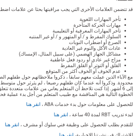
قد تتضمن العلامات الأخرى التي يجب مراقبتها بحثا عن علامات اضطر
تأخر المهارات اللغوية
مهارات الحركة المتأخرة
تأخر المهارات المعرفية أو التعليمية
السلوك المفرط و / أو المتهور و / أو غير المنتبه
الصرع أو اضطراب النوبات
عادات الأكل والنوم غير العادية
مشاكل الجهاز الهضمي (على سبيل المثال، الإمساك)
مزاج غير عادي أو ردود فعل عاطفية
القلق أو التوتر أو القلق المفرط
عدم الخوف أو الخوف أكثر من المتوقع
مع الآباء الذين عملت معهم سابقا ، ذكروا ملاحظاتهم حول طفلهم الصغ
إلى 6 أشهر. إذا كنت تلاحظ أن المتعلم يعاني من علامات متعددة ت
الخطوة التالية هي المناقشة مع طبيب المتعلم من أجل بدء عملية فحص D
للحصول على معلومات حول بدء خدمات ABA ،
انقر هنا
لبدء تدريب RBT لمدة 40 ساعة ،
انقر هنا
للتقدم بطلب للحصول على وظيفة فني سلوك أو مشرف ،
انقر هنا
للاشتراك في نشرتنا الإخبارية،
انقر هنا