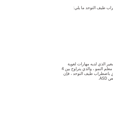
اب طيف التوحد ما يلي:
ير الذي لديه مهارات لغوية
محدودة. وذكروا أنه عندما كان طفلهم رضيعا ، لم يثرثر حول متوسط معلم النمو ، والذي يتراوح بين 4
تعلق باضطراب طيف التوحد ، فإن
AS.