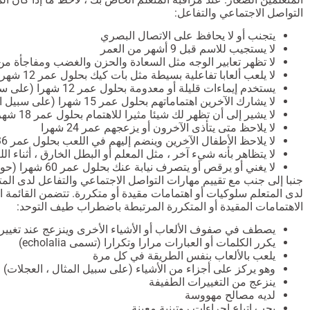
التواصل الاجتماعي والتفاعل:
يتجنب أو لا يحافظ على الاتصال البصري
لا يستجيب للاسم قبل 9 أشهر من العمر
لا تظهر تعابير الوجه مثل السعادة والحزن والغضب ومفاجأة من عمر 
لا يلعب ألعابا تفاعلية بسيطة مثل بات كيك بحلول عمر 12 شهرا
يستخدم إيماءات قليلة أو معدومة بحلول عمر 12 شهرا (على سبيل المثال ، لا يلوح وداعا)
لا يشارك الآخرين اهتماماتهم بحلول عمر 15 شهرا (على سبيل المثال ، يظهر لك كائنا يعجبهم)
لا يشير إلى أن تظهر لك شيئا مثيرا للاهتمام بحلول عمر 18 شهرا
لا يلاحظ متى يتأذى الآخرون أو يزعجهم عمر 24 شهرا
لا يلاحظ الأطفال الآخرين وينضم إليهم في اللعب بحلول عمر 36 شهرا
لا يتظاهر بأنه شيء آخر ، مثل المعلم أو البطل الخارق ، أثناء اللعب قبل 48 شهر
لا يغني أو يرقص أو يتصرف نيابة عنك بحلول عمر 60 شهرا (حوالي 5 سنوات)
جنبا إلى جنب مع تقييم مهارات التواصل الاجتماعي والتفاعل لدى المت
لدى المتعلم سلوكيات أو اهتمامات مقيدة أو متكررة. تتضمن القائمة ا
الاهتمامات المقيدة أو المتكررة المرتبطة باضطراب طيف التوحد:
يصطف في صفوف الألعاب أو الأشياء الأخرى وينزعج عند تغيير
يكرر الكلمات أو العبارات مرارا وتكرارا (تسمى echolalia)
يلعب بالألعاب بنفس الطريقة في كل مرة
وهو يركز على أجزاء من الأشياء (على سبيل المثال ، العجلات)
ينزعج من التغييرات الطفيفة
لديه مصالح مهووسة
يجب اتباع إجراءات روتينية معينة